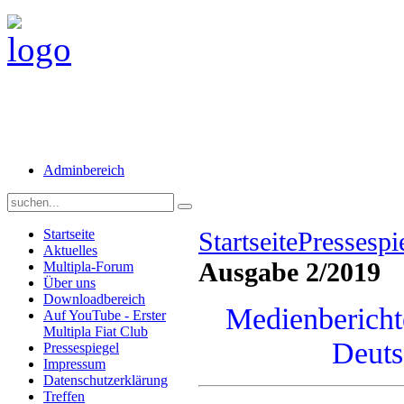
Adminbereich
Startseite
Startseite
Pressespi
Aktuelles
Ausgabe 2/2019
Multipla-Forum
Über uns
Downloadbereich
Medienberichte
Auf YouTube - Erster
Multipla Fiat Club
Deuts
Pressespiegel
Impressum
Datenschutzerklärung
Treffen